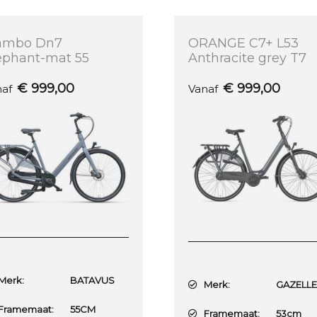
ambo Dn7
ORANGE C7+ L53
ephant-mat 55
Anthracite grey T7
€
999,00
€
999,00
naf
Vanaf
erk:
BATAVUS
Merk:
GAZELL
ramemaat:
55CM
Framemaat:
53cm