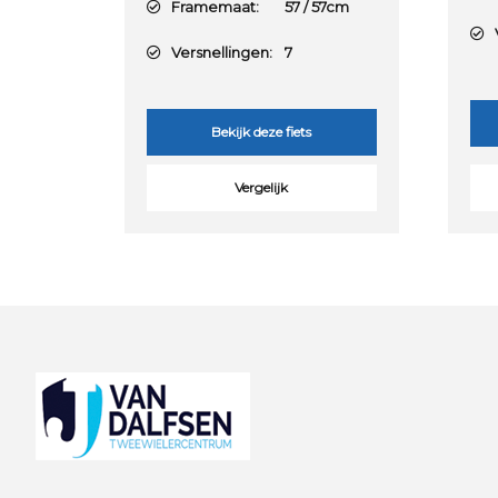
Framemaat:
57 / 57cm
V
Versnellingen:
7
Bekijk deze fiets
Vergelijk
Footer