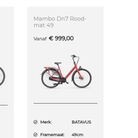
Mambo Dn7 Rood-
mat 49
€
999,00
Vanaf
Merk:
BATAVUS
E
Framemaat:
49cm