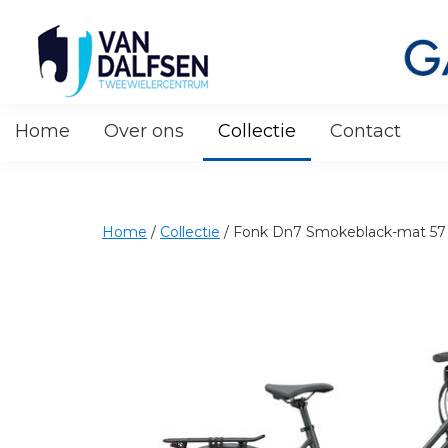
Skip
Skip
Skip
to
to
to
primary
main
footer
navigation
content
Van
Dalfsen
Home
Over ons
Collectie
Contact
Tweewielers
Home
/
Collectie
/
Fonk Dn7 Smokeblack-mat 57