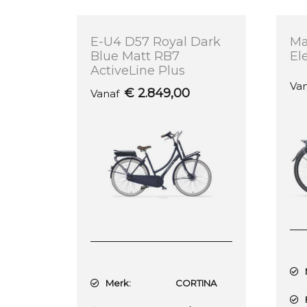
E-U4 D57 Royal Dark
M
Blue Matt RB7
El
ActiveLine Plus
Va
€
2.849,00
Vanaf
M
Merk:
CORTINA
F