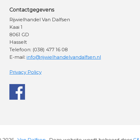
Contactgegevens
Rijwielhandel Van Dalfsen
Kaai 1
8061 GD
Hasselt
Telefoon: (038) 477 16 08
E-mail:
info@rijwielhandelvandalfsen.nl
Privacy Policy
 2026 ·
Van Dalfsen
· Deze website wordt beheerd door
G&