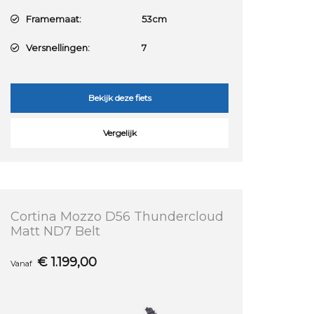
Framemaat:
53cm
Versnellingen:
7
Bekijk deze fiets
Vergelijk
Cortina Mozzo D56 Thundercloud
Matt ND7 Belt
€
1.199,00
Vanaf