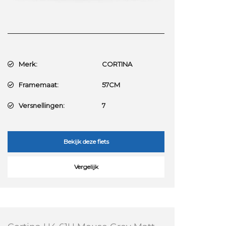
Merk:
CORTINA
Framemaat:
57CM
Versnellingen:
7
Bekijk deze fiets
Vergelijk