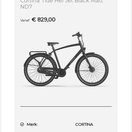
Cortina Tide H61 Jet Black Matt
ND7
€
829,00
Vanaf
Merk:
CORTINA