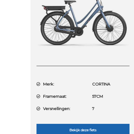
Merk:
CORTINA
Framemaat:
57CM
Versnellingen:
7
Bekijk deze fiets