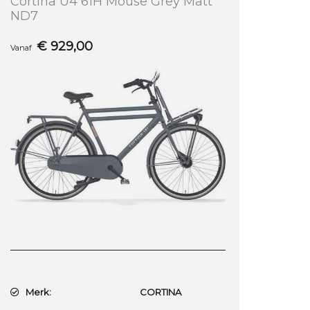
Cortina U4 61H Mouse Grey Matt
ND7
€
929,00
Vanaf
Merk:
CORTINA