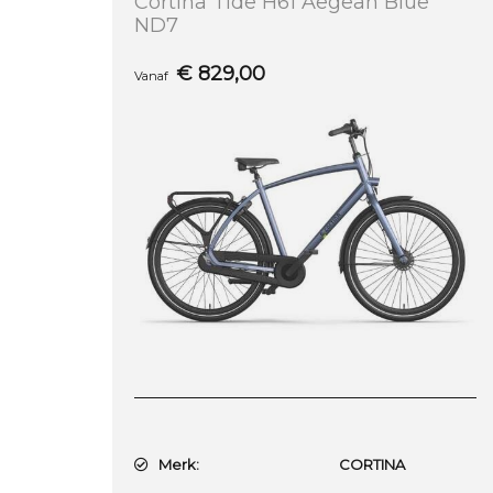
Cortina Tide H61 Aegean Blue
ND7
€
829,00
Vanaf
Merk:
CORTINA