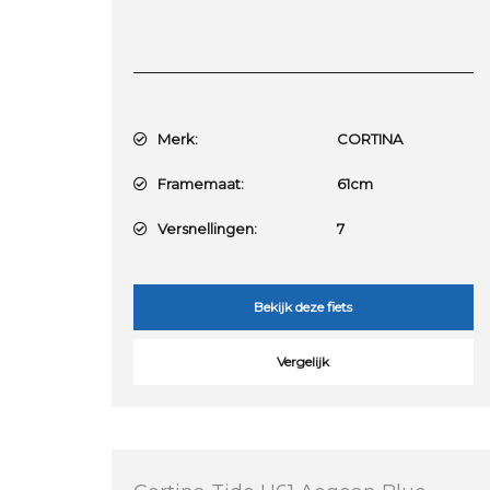
Merk:
CORTINA
Framemaat:
61cm
Versnellingen:
7
Bekijk deze fiets
Vergelijk