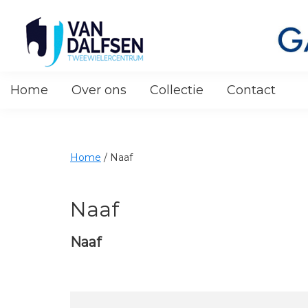
Skip
Skip
Skip
to
to
to
primary
main
footer
navigation
content
Van
Dalfsen
Home
Over ons
Collectie
Contact
Tweewielers
Home
/
Naaf
Naaf
Naaf