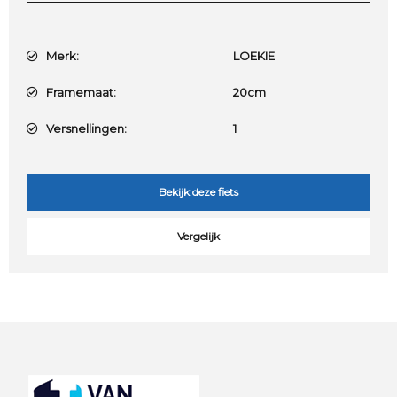
Merk:
LOEKIE
Framemaat:
20cm
Versnellingen:
1
Bekijk deze fiets
Vergelijk
Footer