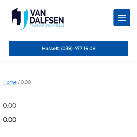
Skip
Skip
Skip
to
to
to
primary
main
footer
navigation
content
Van
Dalfsen
Tweewielers
Hasselt: (038) 477 16 08
Home
/
0.00
0.00
0.00