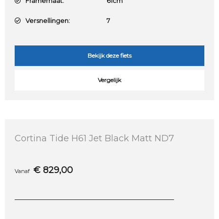
Framemaat:
61cm
Versnellingen:
7
Bekijk deze fiets
Vergelijk
Cortina Tide H61 Jet Black Matt ND7
€
829,00
Vanaf