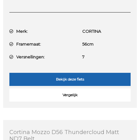
Merk:
CORTINA
Framemaat:
56cm
Versnellingen:
7
Bekijk deze fiets
Vergelijk
Cortina Mozzo D56 Thundercloud Matt
ND7 Belt