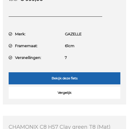
Merk:
GAZELLE
Framemaat:
61cm
Versnellingen:
7
Bekijk deze fiets
Vergelijk
CHAMONIX C8 H57 Clay green T8 (Mat)