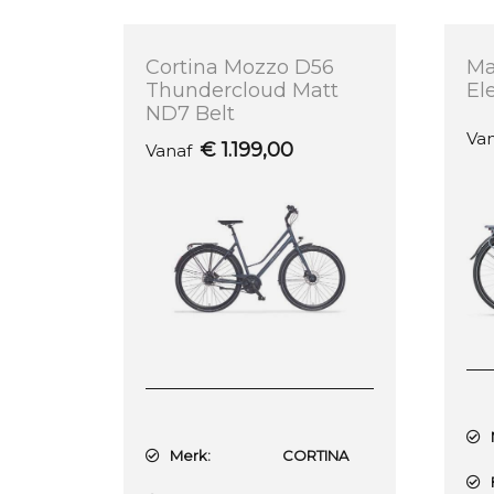
Cortina Mozzo D56
M
Thundercloud Matt
El
ND7 Belt
Va
€
1.199,00
Vanaf
M
Merk:
CORTINA
F