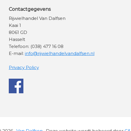
Contactgegevens
Rijwielhandel Van Dalfsen
Kaai 1
8061 GD
Hasselt
Telefoon: (038) 477 16 08
E-mail:
info@rijwielhandelvandalfsen.nl
Privacy Policy
 2026 ·
Van Dalfsen
· Deze website wordt beheerd door
G&