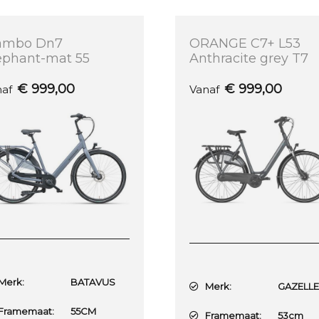
ambo Dn7
ORANGE C7+ L53
ephant-mat 55
Anthracite grey T7
€
999,00
€
999,00
naf
Vanaf
erk:
BATAVUS
Merk:
GAZELL
ramemaat:
55CM
Framemaat:
53cm