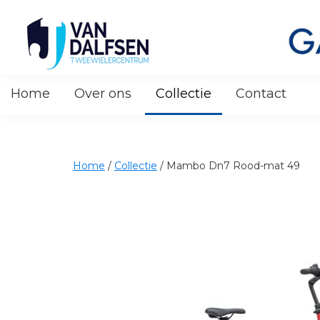
Skip
Skip
Skip
to
to
to
primary
main
footer
navigation
content
Van
Dalfsen
Home
Over ons
Collectie
Contact
Tweewielers
Home
/
Collectie
/
Mambo Dn7 Rood-mat 49