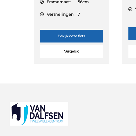
Framemaat:
56cm
V
Versnellingen:
7
Bekijk deze fiets
Vergelijk
Footer