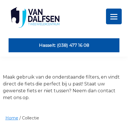
Skip
Skip
Skip
Skip
to
to
to
to
primary
main
primary
footer
navigation
content
sidebar
Van
Dalfsen
Tweewielers
Hasselt: (038) 477 16 08
Maak gebruik van de onderstaande filters, en vindt
direct de fiets die perfect bij u past! Staat uw
gewenste fiets er niet tussen? Neem dan contact
met ons op.
Home
/
Collectie