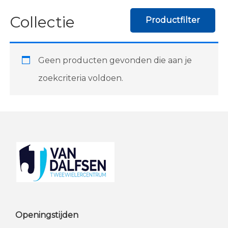
Collectie
Productfilter
Geen producten gevonden die aan je
zoekcriteria voldoen.
Footer
Openingstijden