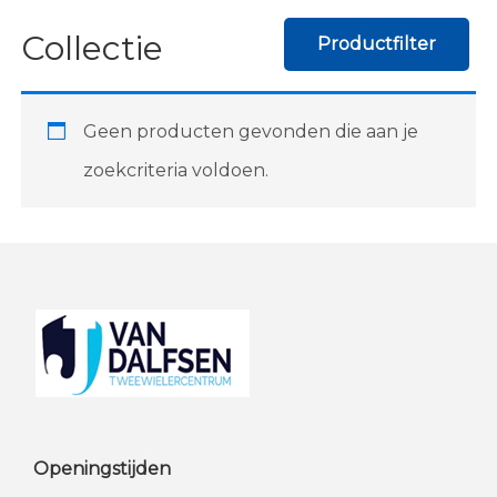
Collectie
Productfilter
Geen producten gevonden die aan je
zoekcriteria voldoen.
Footer
Openingstijden