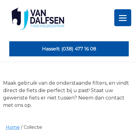
Skip
Skip
Skip
Skip
to
to
to
to
primary
main
primary
footer
navigation
content
sidebar
Van
Dalfsen
Tweewielers
Hasselt: (038) 477 16 08
Maak gebruik van de onderstaande filters, en vindt
direct de fiets die perfect bij u past! Staat uw
gewenste fiets er niet tussen? Neem dan contact
met ons op.
Home
/
Collectie