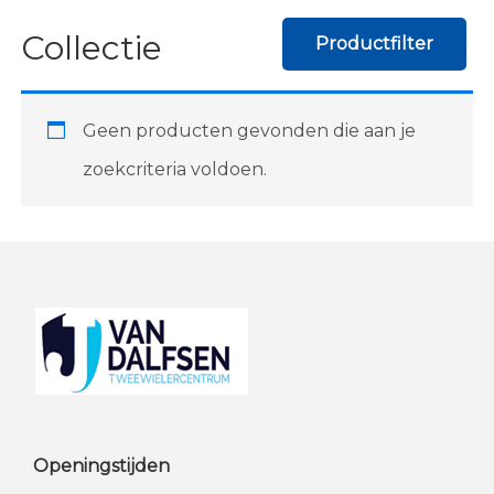
Collectie
Productfilter
Geen producten gevonden die aan je
zoekcriteria voldoen.
Footer
Openingstijden