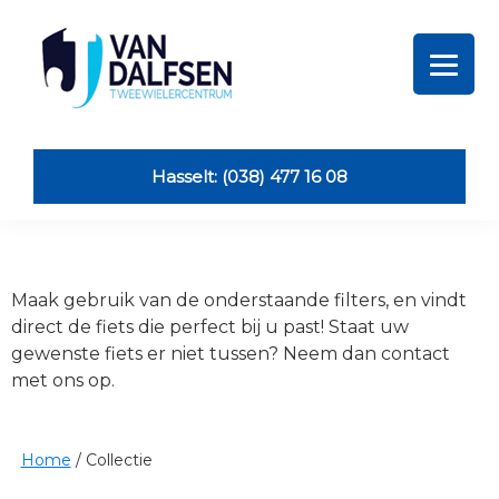
Skip
Skip
Skip
Skip
to
to
to
to
primary
main
primary
footer
navigation
content
sidebar
Van
Dalfsen
Tweewielers
Hasselt: (038) 477 16 08
Maak gebruik van de onderstaande filters, en vindt
direct de fiets die perfect bij u past! Staat uw
gewenste fiets er niet tussen? Neem dan contact
met ons op.
Home
/
Collectie