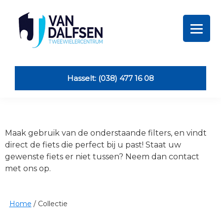
Skip
Skip
Skip
Skip
to
to
to
to
primary
main
primary
footer
navigation
content
sidebar
Van
Dalfsen
Tweewielers
Hasselt: (038) 477 16 08
Maak gebruik van de onderstaande filters, en vindt
direct de fiets die perfect bij u past! Staat uw
gewenste fiets er niet tussen? Neem dan contact
met ons op.
Home
/
Collectie