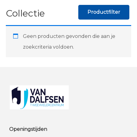
Collectie
Productfilter
Geen producten gevonden die aan je
zoekcriteria voldoen.
Footer
Openingstijden