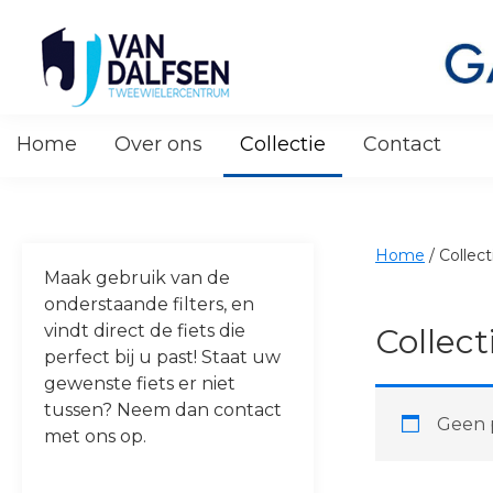
Skip
Skip
Skip
Skip
to
to
to
to
primary
main
primary
footer
navigation
content
sidebar
Van
Dalfsen
Home
Over ons
Collectie
Contact
Tweewielers
Home
/
Collect
Maak gebruik van de
onderstaande filters, en
vindt direct de fiets die
Collect
perfect bij u past! Staat uw
gewenste fiets er niet
tussen? Neem dan contact
Geen p
met ons op.