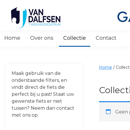
Skip
Skip
Skip
Skip
to
to
to
to
primary
main
primary
footer
navigation
content
sidebar
Van
Dalfsen
Home
Over ons
Collectie
Contact
Tweewielers
Home
/
Collect
Maak gebruik van de
onderstaande filters, en
vindt direct de fiets die
Collect
perfect bij u past! Staat uw
gewenste fiets er niet
tussen? Neem dan contact
Geen p
met ons op.