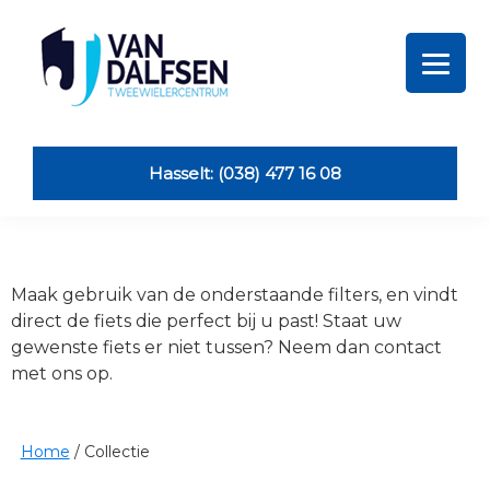
Skip
Skip
Skip
Skip
to
to
to
to
primary
main
primary
footer
navigation
content
sidebar
Van
Dalfsen
Tweewielers
Hasselt: (038) 477 16 08
Maak gebruik van de onderstaande filters, en vindt
direct de fiets die perfect bij u past! Staat uw
gewenste fiets er niet tussen? Neem dan contact
met ons op.
Home
/
Collectie