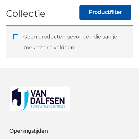
Collectie
Productfilter
Geen producten gevonden die aan je
zoekcriteria voldoen.
Footer
Openingstijden