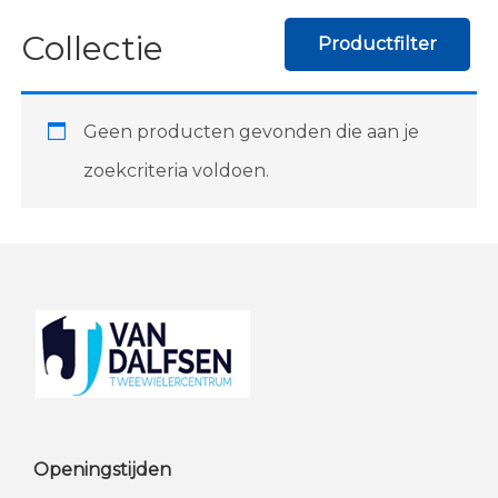
Collectie
Productfilter
Geen producten gevonden die aan je
zoekcriteria voldoen.
Footer
Openingstijden