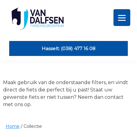
Skip
Skip
Skip
Skip
to
to
to
to
primary
main
primary
footer
navigation
content
sidebar
Van
Dalfsen
Tweewielers
Hasselt: (038) 477 16 08
Maak gebruik van de onderstaande filters, en vindt
direct de fiets die perfect bij u past! Staat uw
gewenste fiets er niet tussen? Neem dan contact
met ons op.
Home
/
Collectie