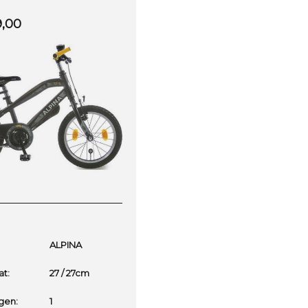
9,00
ALPINA
t:
27 / 27cm
gen:
1