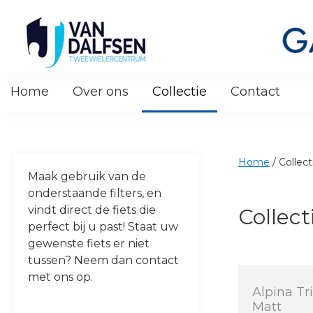
Skip
Skip
Skip
Skip
to
to
to
to
primary
main
primary
footer
navigation
content
sidebar
Van
Dalfsen
Home
Over ons
Collectie
Contact
Tweewielers
Home
/
Collect
Maak gebruik van de
onderstaande filters, en
vindt direct de fiets die
Collect
perfect bij u past! Staat uw
gewenste fiets er niet
tussen? Neem dan contact
met ons op.
Alpina Tr
Matt