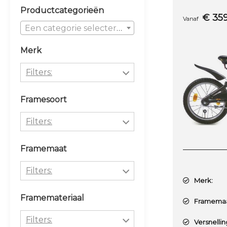
Primary
Productcategorieën
€
35
Vanaf
Sidebar
Een categorie selecteren
Merk
Filters:
ALPINA
Framesoort
BATAVUS
Filters:
CORTINA
DAMES
Framemaat
GAZELLE
HEREN
Filters:
Merk:
Koga
J NEX3
27 / 27cm
Framemateriaal
Framemaa
LOEKIE
JONGENS
Filters:
Versnellin