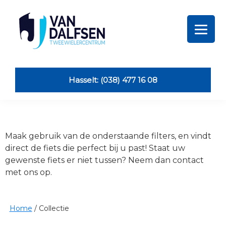
Skip
Skip
Skip
Skip
to
to
to
to
primary
main
primary
footer
navigation
content
sidebar
Van
Dalfsen
Tweewielers
Hasselt: (038) 477 16 08
Maak gebruik van de onderstaande filters, en vindt
direct de fiets die perfect bij u past! Staat uw
gewenste fiets er niet tussen? Neem dan contact
met ons op.
Home
/
Collectie