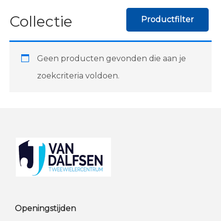
Collectie
Productfilter
Geen producten gevonden die aan je
zoekcriteria voldoen.
Footer
Openingstijden