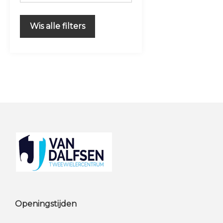
Raleigh
Lage instap
Aluminium
Wis alle filters
MEISJES
Staal
Uni
STEEL
Footer
Openingstijden