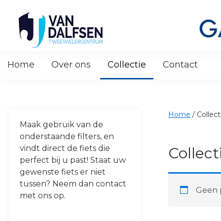
Skip
Skip
Skip
Skip
to
to
to
to
primary
main
primary
footer
navigation
content
sidebar
Van
Dalfsen
Home
Over ons
Collectie
Contact
Tweewielers
Home
/
Collect
Maak gebruik van de
onderstaande filters, en
vindt direct de fiets die
Collect
perfect bij u past! Staat uw
gewenste fiets er niet
tussen? Neem dan contact
Geen p
met ons op.