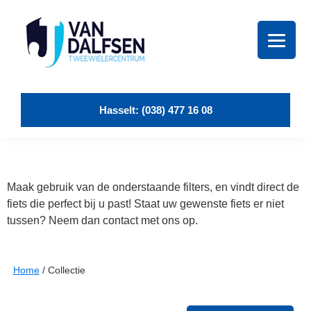
Skip
Skip
Skip
Skip
to
to
to
to
primary
main
primary
footer
navigation
content
sidebar
Van
Dalfsen
Tweewielers
Hasselt: (038) 477 16 08
Maak gebruik van de onderstaande filters, en vindt direct de
fiets die perfect bij u past! Staat uw gewenste fiets er niet
tussen? Neem dan contact met ons op.
Home
/
Collectie