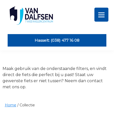
Skip
Skip
Skip
Skip
to
to
to
to
primary
main
primary
footer
navigation
content
sidebar
Van
Dalfsen
Tweewielers
Hasselt: (038) 477 16 08
Maak gebruik van de onderstaande filters, en vindt
direct de fiets die perfect bij u past! Staat uw
gewenste fiets er niet tussen? Neem dan contact
met ons op.
Home
/
Collectie