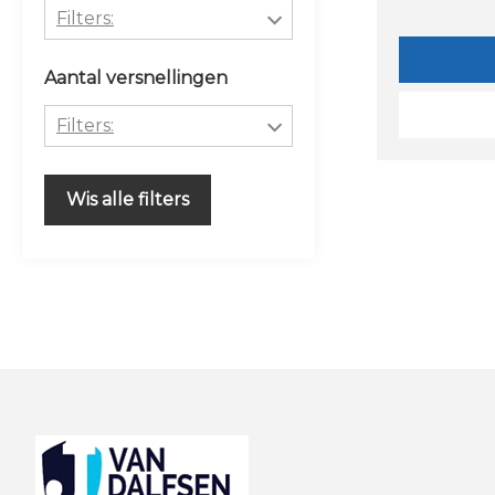
Filters:
Lage instap
Aluminium
Aantal versnellingen
MEISJES
Staal
Filters:
Uni
STEEL
1
Wis alle filters
Footer