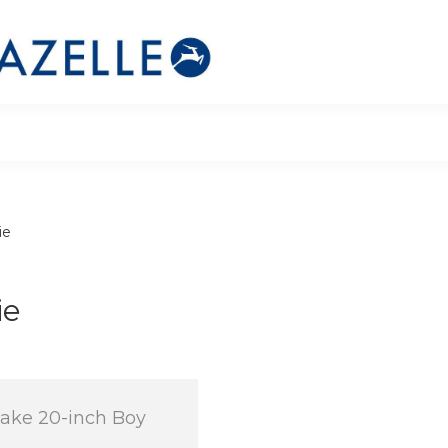
ie
ie
nake 20-inch Boy