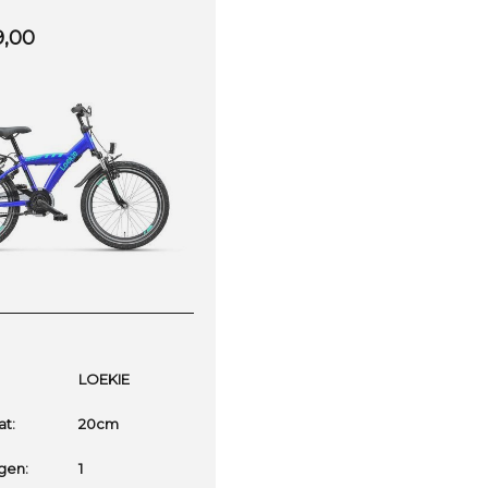
9,00
LOEKIE
t:
20cm
gen:
1