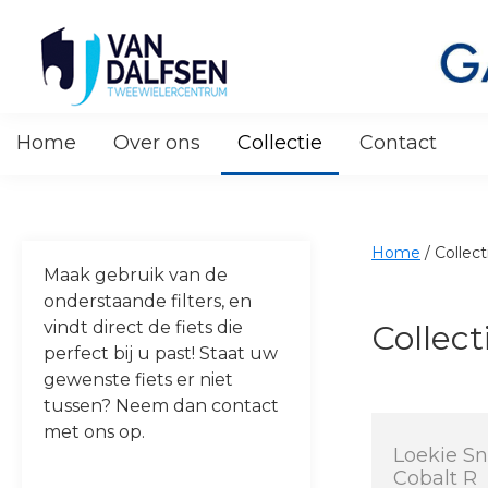
Skip
Skip
Skip
Skip
to
to
to
to
primary
main
primary
footer
navigation
content
sidebar
Van
Dalfsen
Home
Over ons
Collectie
Contact
Tweewielers
Home
/
Collect
Maak gebruik van de
onderstaande filters, en
vindt direct de fiets die
Collect
perfect bij u past! Staat uw
gewenste fiets er niet
tussen? Neem dan contact
met ons op.
Loekie S
Cobalt R