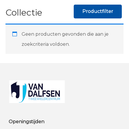
Collectie
Productfilter
Geen producten gevonden die aan je
zoekcriteria voldoen.
Footer
Openingstijden