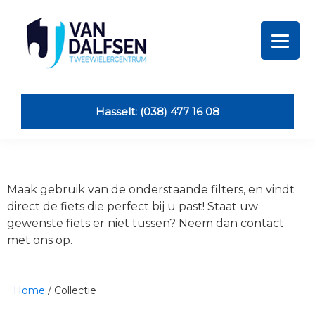
Skip
Skip
Skip
Skip
to
to
to
to
primary
main
primary
footer
navigation
content
sidebar
Van
Dalfsen
Tweewielers
Hasselt: (038) 477 16 08
Maak gebruik van de onderstaande filters, en vindt
direct de fiets die perfect bij u past! Staat uw
gewenste fiets er niet tussen? Neem dan contact
met ons op.
Home
/
Collectie