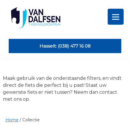
Skip
Skip
Skip
Skip
to
to
to
to
primary
main
primary
footer
navigation
content
sidebar
Van
Dalfsen
Tweewielers
Hasselt: (038) 477 16 08
Maak gebruik van de onderstaande filters, en vindt
direct de fiets die perfect bij u past! Staat uw
gewenste fiets er niet tussen? Neem dan contact
met ons op.
Home
/
Collectie