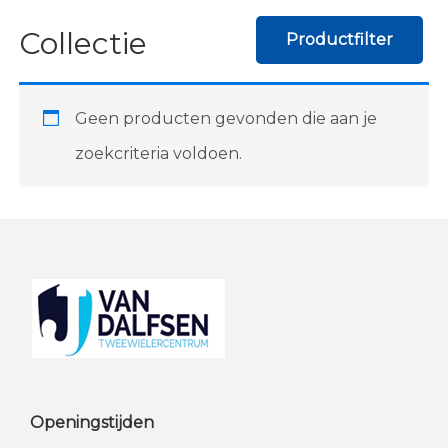
Collectie
Productfilter
Geen producten gevonden die aan je
zoekcriteria voldoen.
Footer
Openingstijden