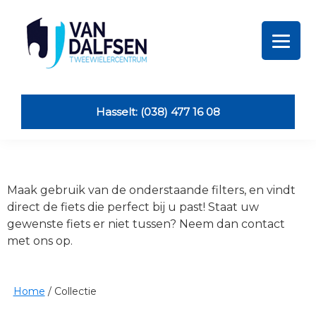
Skip
Skip
Skip
Skip
to
to
to
to
primary
main
primary
footer
navigation
content
sidebar
Van
Dalfsen
Tweewielers
Hasselt: (038) 477 16 08
Maak gebruik van de onderstaande filters, en vindt
direct de fiets die perfect bij u past! Staat uw
gewenste fiets er niet tussen? Neem dan contact
met ons op.
Home
/
Collectie