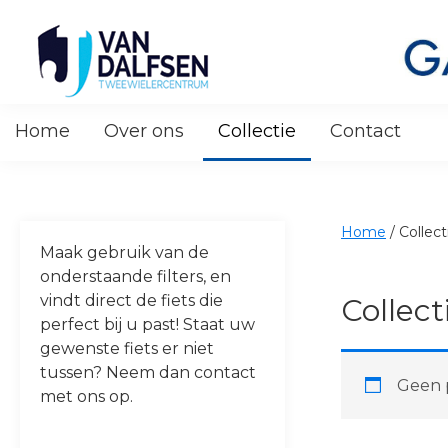
Skip
Skip
Skip
Skip
to
to
to
to
primary
main
primary
footer
navigation
content
sidebar
Van
Dalfsen
Home
Over ons
Collectie
Contact
Tweewielers
Home
/
Collect
Maak gebruik van de
onderstaande filters, en
vindt direct de fiets die
Collect
perfect bij u past! Staat uw
gewenste fiets er niet
tussen? Neem dan contact
Geen p
met ons op.