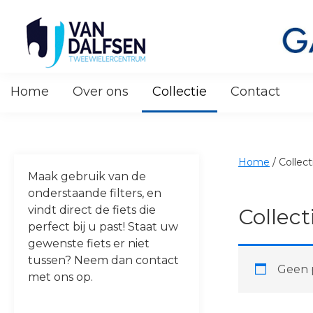
Skip
Skip
Skip
Skip
to
to
to
to
primary
main
primary
footer
navigation
content
sidebar
Van
Dalfsen
Home
Over ons
Collectie
Contact
Tweewielers
Home
/
Collect
Maak gebruik van de
onderstaande filters, en
vindt direct de fiets die
Collect
perfect bij u past! Staat uw
gewenste fiets er niet
tussen? Neem dan contact
Geen p
met ons op.