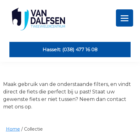
Skip
Skip
Skip
Skip
to
to
to
to
primary
main
primary
footer
navigation
content
sidebar
Van
Dalfsen
Tweewielers
Hasselt: (038) 477 16 08
Maak gebruik van de onderstaande filters, en vindt
direct de fiets die perfect bij u past! Staat uw
gewenste fiets er niet tussen? Neem dan contact
met ons op.
Home
/
Collectie