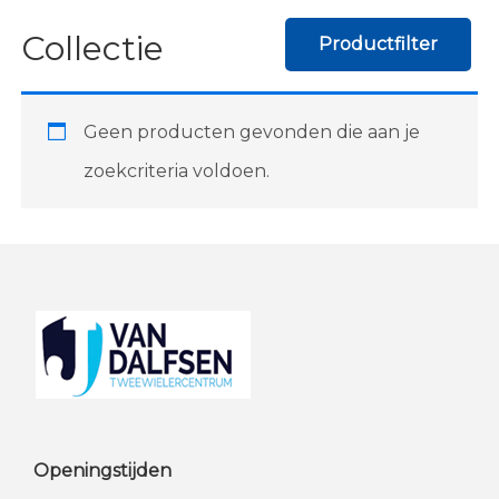
Collectie
Productfilter
Geen producten gevonden die aan je
zoekcriteria voldoen.
Footer
Openingstijden