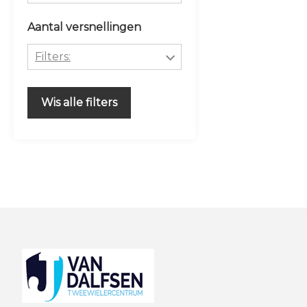
Raleigh
Lage instap
Aluminium
Aantal versnellingen
MEISJES
Staal
Filters:
Uni
STEEL
1
Wis alle filters
Footer