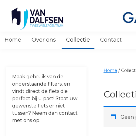
Skip
Skip
Skip
Skip
to
to
to
to
primary
main
primary
footer
navigation
content
sidebar
Van
Dalfsen
Home
Over ons
Collectie
Contact
Tweewielers
Home
/
Collect
Maak gebruik van de
onderstaande filters, en
vindt direct de fiets die
Collect
perfect bij u past! Staat uw
gewenste fiets er niet
tussen? Neem dan contact
Geen p
met ons op.