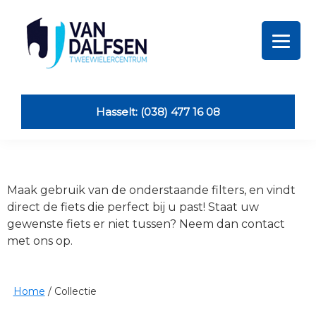
Skip
Skip
Skip
Skip
to
to
to
to
primary
main
primary
footer
navigation
content
sidebar
Van
Dalfsen
Tweewielers
Hasselt: (038) 477 16 08
Maak gebruik van de onderstaande filters, en vindt
direct de fiets die perfect bij u past! Staat uw
gewenste fiets er niet tussen? Neem dan contact
met ons op.
Home
/
Collectie