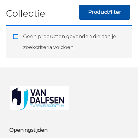
Collectie
Productfilter
Geen producten gevonden die aan je
zoekcriteria voldoen.
Footer
Openingstijden