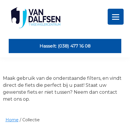
Skip
Skip
Skip
Skip
to
to
to
to
primary
main
primary
footer
navigation
content
sidebar
Van
Dalfsen
Tweewielers
Hasselt: (038) 477 16 08
Maak gebruik van de onderstaande filters, en vindt
direct de fiets die perfect bij u past! Staat uw
gewenste fiets er niet tussen? Neem dan contact
met ons op.
Home
/
Collectie