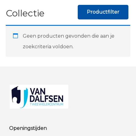
Collectie
Productfilter
Geen producten gevonden die aan je
zoekcriteria voldoen.
Footer
Openingstijden