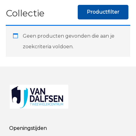
Collectie
Productfilter
Geen producten gevonden die aan je
zoekcriteria voldoen.
Footer
Openingstijden