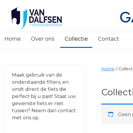
Skip
Skip
Skip
Skip
to
to
to
to
primary
main
primary
footer
navigation
content
sidebar
Van
Dalfsen
Home
Over ons
Collectie
Contact
Tweewielers
Home
/
Collect
Maak gebruik van de
onderstaande filters, en
vindt direct de fiets die
Collect
perfect bij u past! Staat uw
gewenste fiets er niet
tussen? Neem dan contact
Geen p
met ons op.