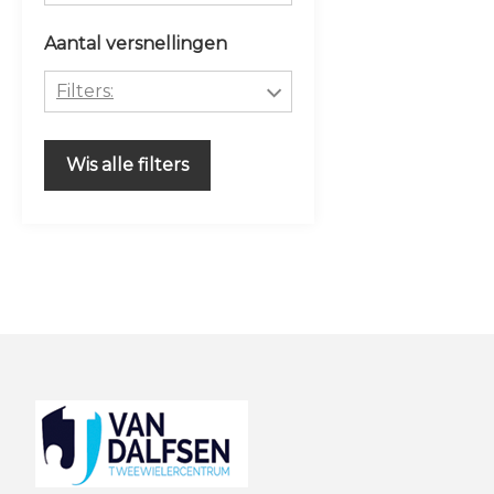
Lage instap
Aluminium
Aantal versnellingen
MEISJES
Staal
Filters:
Uni
STEEL
20
Wis alle filters
Footer