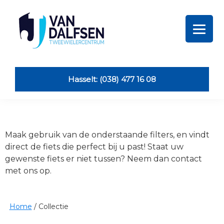
Skip
Skip
Skip
Skip
to
to
to
to
primary
main
primary
footer
navigation
content
sidebar
Van
Dalfsen
Tweewielers
Hasselt: (038) 477 16 08
Maak gebruik van de onderstaande filters, en vindt
direct de fiets die perfect bij u past! Staat uw
gewenste fiets er niet tussen? Neem dan contact
met ons op.
Home
/
Collectie