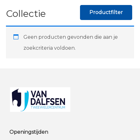
Collectie
Productfilter
Geen producten gevonden die aan je
zoekcriteria voldoen.
Footer
Openingstijden