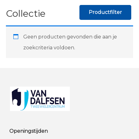
Collectie
Productfilter
Geen producten gevonden die aan je
zoekcriteria voldoen.
Footer
Openingstijden