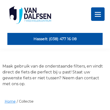
Skip
Skip
Skip
Skip
to
to
to
to
primary
main
primary
footer
navigation
content
sidebar
Van
Dalfsen
Tweewielers
Hasselt: (038) 477 16 08
Maak gebruik van de onderstaande filters, en vindt
direct de fiets die perfect bij u past! Staat uw
gewenste fiets er niet tussen? Neem dan contact
met ons op.
Home
/
Collectie