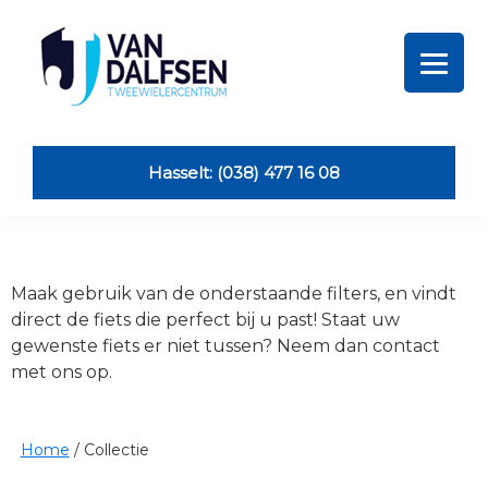
Skip
Skip
Skip
Skip
to
to
to
to
primary
main
primary
footer
navigation
content
sidebar
Van
Dalfsen
Tweewielers
Hasselt: (038) 477 16 08
Maak gebruik van de onderstaande filters, en vindt
direct de fiets die perfect bij u past! Staat uw
gewenste fiets er niet tussen? Neem dan contact
met ons op.
Home
/
Collectie