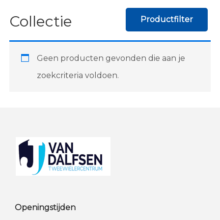
Collectie
Productfilter
Geen producten gevonden die aan je
zoekcriteria voldoen.
Footer
Openingstijden