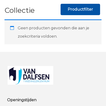
Collectie
Productfilter
Geen producten gevonden die aan je
zoekcriteria voldoen.
Footer
Openingstijden