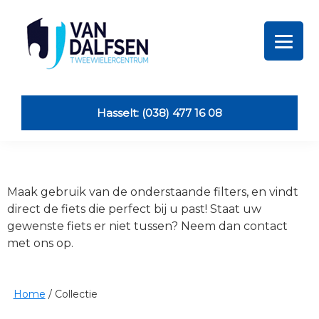
Skip
Skip
Skip
Skip
to
to
to
to
primary
main
primary
footer
navigation
content
sidebar
Van
Dalfsen
Tweewielers
Hasselt: (038) 477 16 08
Maak gebruik van de onderstaande filters, en vindt
direct de fiets die perfect bij u past! Staat uw
gewenste fiets er niet tussen? Neem dan contact
met ons op.
Home
/
Collectie