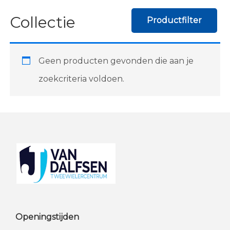
Collectie
Productfilter
Geen producten gevonden die aan je
zoekcriteria voldoen.
Footer
Openingstijden