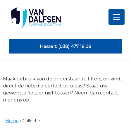
Skip
Skip
Skip
Skip
to
to
to
to
primary
main
primary
footer
navigation
content
sidebar
Van
Dalfsen
Tweewielers
Hasselt: (038) 477 16 08
Maak gebruik van de onderstaande filters, en vindt
direct de fiets die perfect bij u past! Staat uw
gewenste fiets er niet tussen? Neem dan contact
met ons op.
Home
/
Collectie