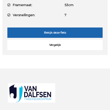
Framemaat:
53cm
Versnellingen:
7
Bekijk deze fiets
Vergelijk
Footer